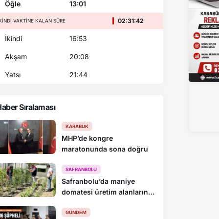
Öğle
13:01
02:31:42
KINDI VAKTINE KALAN SÜRE
İkindi
16:53
Akşam
20:08
Yatsı
21:44
aber Sıralaması
Yangın riskine karşı Karabük’te çifte ha
KARABÜK
MHP’de kongre
maratonunda sona doğru
SAFRANBOLU
Safranbolu’da maniye
domatesi üretim alanlarında
denetim yapıldı
GÜNDEM