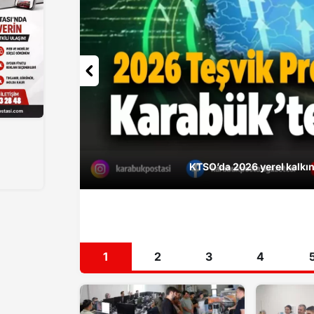
KTSO’da 2026 yerel kalkı
1
2
3
4