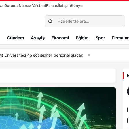
va Durumu
Namaz Vakitleri
Finans
İletişim
Künye
Gündem
Asayiş
Ekonomi
Eğitim
Spor
Firmalar
cuma Irmağı’nda su samuru görüntülendi
N