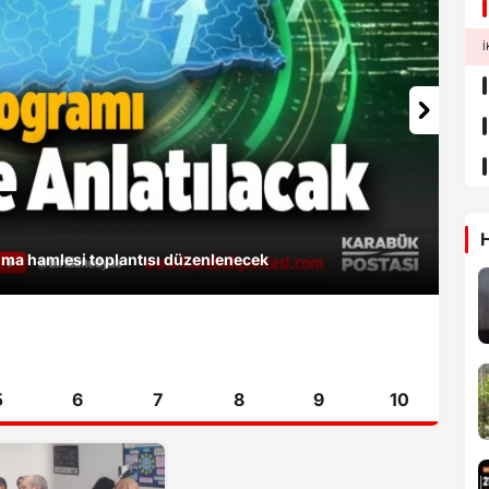
İ
H
nma hamlesi toplantısı düzenlenecek
5
6
7
8
9
10