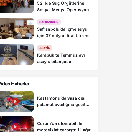
52 İlde Suç Örgütlerine
Sosyal Medya Operasyonu:
216 Gözaltı
SAFRANBOLU
Safranbolu’da içme suyu
için 37 milyon liralık kredi
ASAYIŞ
Karabük’te Temmuz ayı
asayiş bilançosu
ideo Haberler
Kastamonu’da yasa dışı
palamut avcılığına geçit
yok: 4 kişiye para cezası
uygulandı
Çorum’da otomobil ile
motosiklet çarpıştı: 1’i ağır 2