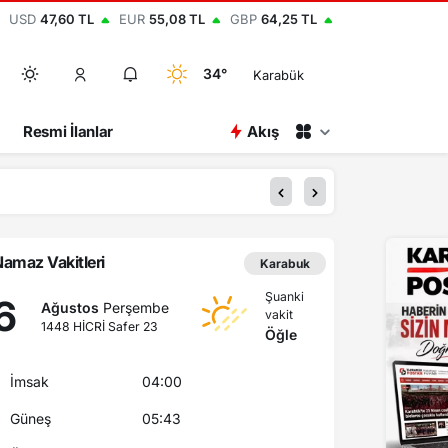
USD
47,60 TL
EUR
55,08 TL
GBP
64,25 TL
34°
Karabük
Resmi İlanlar
Akış
12:15
BEUN
amaz Vakitleri
Karabuk
Şuanki
6
Ağustos
Perşembe
vakit
1448 HİCRİ Safer 23
Öğle
İmsak
04:00
Güneş
05:43