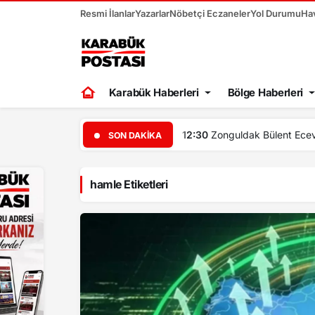
Resmi İlanlar
Yazarlar
Nöbetçi Eczaneler
Yol Durumu
Ha
Karabük Haberleri
Bölge Haberleri
12:22
Çay
SON DAKIKA
hamle Etiketleri