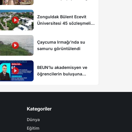
yaralı
Zonguldak Bülent Ecevit
Üniversitesi 45 sözleşmeli
personel alacak
Çaycuma Irmağı’nda su
samuru görüntülendi
BEUN’lu akademisyen ve
öğrencilerin buluşuna
patent
Kategoriler
Dünya
Eğitim