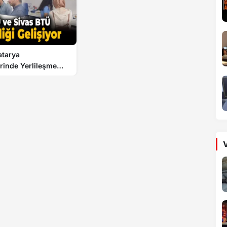
atarya
erinde Yerlileşme
V