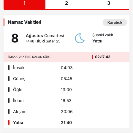
1
2
3
Namaz Vakitleri
Karabuk
8
Şuanki vakit
Ağustos
Cumartesi
Yatsı
1448 HİCRİ Safer 25
02:17:43
İMSAK VAKTINE KALAN SÜRE
İmsak
04:03
Güneş
05:45
Öğle
13:00
İkindi
16:53
Akşam
20:06
Yatsı
21:40