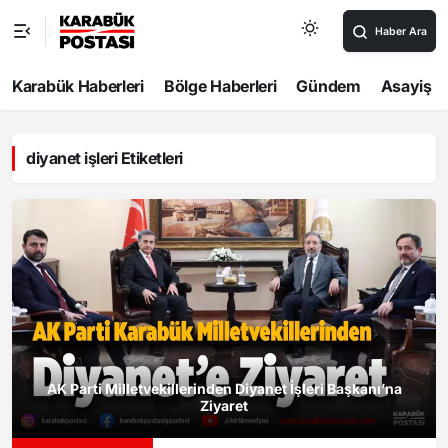
Haber Ara
Karabük Haberleri
Bölge Haberleri
Gündem
Asayiş
diyanet işleri Etiketleri
AK Parti Milletvekillerinden Diyanet İşleri Başkanı’na
Ziyaret