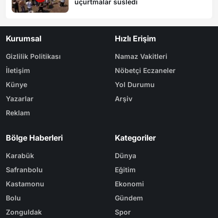
uçurtmalar süsledi
Kurumsal
Hızlı Erişim
Gizlilik Politikası
Namaz Vakitleri
İletişim
Nöbetçi Eczaneler
Künye
Yol Durumu
Yazarlar
Arşiv
Reklam
Bölge Haberleri
Kategoriler
Karabük
Dünya
Safranbolu
Eğitim
Kastamonu
Ekonomi
Bolu
Gündem
Zonguldak
Spor