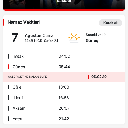
başladı
Namaz Vakitleri
Karabuk
7
Şuanki vakit
Ağustos
Cuma
Güneş
1448 HİCRİ Safer 24
İmsak
04:02
Güneş
05:44
05:02:19
ÖĞLE VAKTINE KALAN SÜRE
Öğle
13:00
İkindi
16:53
Akşam
20:07
Yatsı
21:42