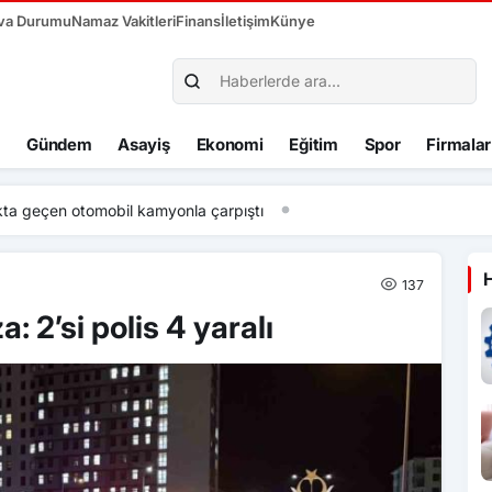
va Durumu
Namaz Vakitleri
Finans
İletişim
Künye
Gündem
Asayiş
Ekonomi
Eğitim
Spor
Firmalar
a geçen otomobil kamyonla çarpıştı
137
 2’si polis 4 yaralı