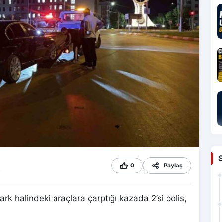
0
Paylaş
ı
k halindeki araçlara çarptığı kazada 2’si polis,