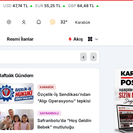
USD
47,74 TL
EUR
55,25 TL
GBP
64,48 TL
32°
Karabük
Resmi İlanlar
Akış
00:45
Karabük’te hafif ticar
Haftalık Gündem
KARABÜK
Özçelik-İş Sendikası’ndan
“Algı Operasyonu” tepkisi
SAFRANBOLU
Safranbolu’da “Hoş Geldin
Bebek” mutluluğu