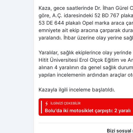
Kaza, gece saatlerinde Dr. İlhan Gürel 
göre, A.Ç. idaresindeki 52 BD 767 plak
53 DE 644 plakalı Opel marka araca çar
emniyete ait ekip aracına çarparak durabi
yaralandı. İhbar üzerine olay yerine sağlı
Yaralılar, sağlık ekiplerince olay yerin
Hitit Üniversitesi Erol Olçok Eğitim ve A
alınan 4 yaralının da genel sağlık duruml
yapılan incelemenin ardından araçlar ot
Kazayla ilgili inceleme başlatıldı.
İLGINIZI ÇEKEBILIR
Bolu’da iki motosiklet çarpıştı: 2 yaralı
Bizi sosyal