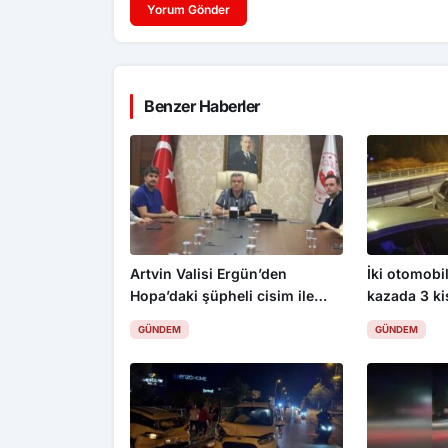
Yorum Gönder
Benzer Haberler
Artvin Valisi Ergün’den
İki otomobil
Hopa’daki şüpheli cisim ile
kazada 3 ki
ilgili açıklama: “Endişe
GÜNDEM
GÜNDEM
edilecek bir durum yok, yol
yeniden trafiğe açıldı”