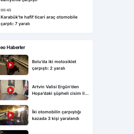
00:45
Karabük’te hafif ticari araç otomobile
çarptı: 7 yaralı
eo Haberler
Bolu’da iki motosiklet
çarpıştı: 2 yaralı
Artvin Valisi Ergün’den
Hopa’daki şüpheli cisim ile
ilgili açıklama: “Endişe
edilecek bir durum yok, yol
İki otomobilin çarpıştığı
yeniden trafiğe açıldı”
kazada 3 kişi yaralandı