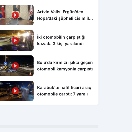
Artvin Valisi Ergün’den
Hopa’daki şüpheli cisim ile
ilgili açıklama: “Endişe
edilecek bir durum yok, yol
İki otomobilin çarpıştığı
yeniden trafiğe açıldı”
kazada 3 kişi yaralandı
Bolu’da kırmızı ışıkta geçen
otomobil kamyonla çarpıştı
Karabük’te hafif ticari araç
Gündem
Gün
otomobile çarptı: 7 yaralı
’te hafif ticari araç
Hopa açıklarında Silahlı İnsansız
Hop
le çarptı: 7 yaralı
Deniz Aracı alarmı
Den