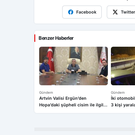
Facebook
Twitte
Benzer Haberler
Gündem
Gündem
Artvin Valisi Ergün’den
İki otomobi
Hopa’daki şüpheli cisim ile ilgili
3 kişi yaral
açıklama: “Endişe edilecek bir
durum yok, yol yeniden trafiğe
açıldı”