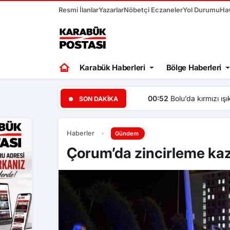
Resmi İlanlar
Yazarlar
Nöbetçi Eczaneler
Yol Durumu
Ha
Karabük Haberleri
Bölge Haberleri
00:52
Bolu’da kırmızı ışıkt
SON DAKIKA
Haberler
Gündem
Çorum’da zincirleme kaza: