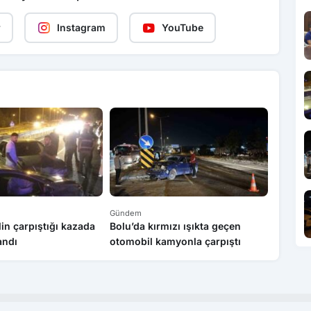
r
Instagram
YouTube
Gündem
Gündem
lin çarpıştığı kazada
Bolu’da kırmızı ışıkta geçen
Karabük
andı
otomobil kamyonla çarpıştı
otomobi