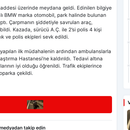
Caddesi üzerinde meydana geldi. Edinilen bilgiye
alı BMW marka otomobil, park halinde bulunan
ptı. Çarpmanın şiddetiyle savrulan araç,
ldi. Kazada, sürücü A.Ç. ile 2’si polis 4 kişi
k ve polis ekipleri sevk edildi.
de yapılan ilk müdahalenin ardından ambulanslarla
raştırma Hastanesi’ne kaldırıldı. Tedavi altına
arının iyi olduğu öğrenildi. Trafik ekiplerince
oparka çekildi.
V
 medyadan takip edin