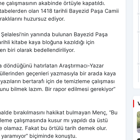
e çalışmasının akabinde örtüyle kapatıldı.
tabelerden olan 1418 tarihli Bayezid Paşa Camii
raklılarını huzursuz ediyor.
a Şelalesi’nin yanında bulunan Bayezid Paşa
rihli kitabe kaya bloğuna kazıldığı için
n biri olarak bedellendiriliyor.
ına döndüğünü hatırlatan Araştırmacı-Yazar
üllerinden geçenleri yazmasıyla bir arada kaya
azıların bertarafı için de temizleme çalışması
Bunu bilmek lazım. Bir rapor edilmesi gerekiyor”
V
 halde bırakılmasını hakikat bulmayan Menç, “Bu
izleme çalışmasında kusur mı yapıldı da üstü
de olamaz. Fakat bu örtülü tarih demek olur.
e yaramıyor” biçiminde konuştu.