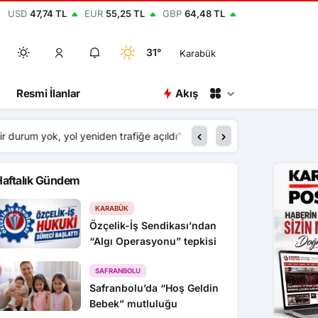
USD
47,74 TL
EUR
55,25 TL
GBP
64,48 TL
31°
Karabük
Resmi İlanlar
Akış
m yok, yol yeniden trafiğe açıldı”
04:00
İki otomobilin çarpışt
Haftalık Gündem
KARABÜK
Özçelik-İş Sendikası’ndan
“Algı Operasyonu” tepkisi
SAFRANBOLU
Safranbolu’da “Hoş Geldin
Bebek” mutluluğu