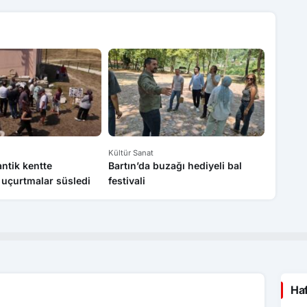
Kültür Sanat
Kültür Sa
 antik kentte
Bartın’da buzağı hediyeli bal
Boğazk
uçurtmalar süsledi
festivali
Murat 
Ha