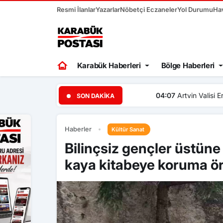
Resmi İlanlar
Yazarlar
Nöbetçi Eczaneler
Yol Durumu
Ha
Karabük Haberleri
Bölge Haberleri
04:07
Artvin Valisi Ergün’de
SON DAKIKA
Haberler
Kültür Sanat
Bilinçsiz gençler üstüne 
kaya kitabeye koruma ö