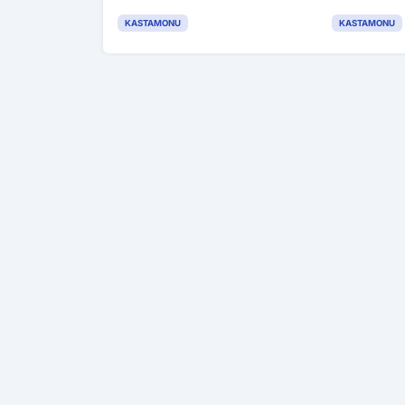
desteklenecek
yayımlandı
KASTAMONU
KASTAMONU