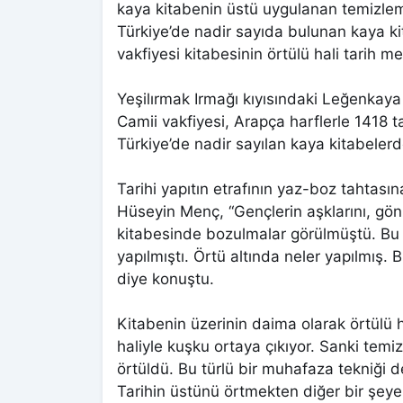
kaya kitabenin üstü uygulanan temizlem
Türkiye’de nadir sayıda bulunan kaya ki
vakfiyesi kitabesinin örtülü hali tarih me
Yeşilırmak Irmağı kıyısındaki Leğenkay
Camii vakfiyesi, Arapça harflerle 1418 ta
Türkiye’de nadir sayılan kaya kitabelerde
Tarihi yapıtın etrafının yaz-boz tahtas
Hüseyin Menç, “Gençlerin aşklarını, gön
kitabesinde bozulmalar görülmüştü. Bu y
yapılmıştı. Örtü altında neler yapılmış. 
diye konuştu.
Kitabenin üzerinin daima olarak örtülü
haliyle kuşku ortaya çıkıyor. Sanki tem
örtüldü. Bu türlü bir muhafaza tekniği 
Tarihin üstünü örtmekten diğer bir şey