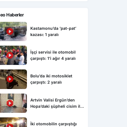
eo Haberler
Kastamonu’da ’pat-pat’
kazası: 1 yaralı
İşçi servisi ile otomobil
çarpıştı: 1’i ağır 4 yaralı
Bolu’da iki motosiklet
çarpıştı: 2 yaralı
Artvin Valisi Ergün’den
Hopa’daki şüpheli cisim ile
ilgili açıklama: “Endişe
edilecek bir durum yok, yol
İki otomobilin çarpıştığı
yeniden trafiğe açıldı”