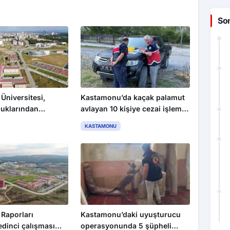
So
Üniversitesi,
Kastamonu’da kaçak palamut
buklarından
avlayan 10 kişiye cezai işlem
üretecek
uygulandı
KASTAMONU
Raporları
Kastamonu’daki uyuşturucu
edinci çalışması
operasyonunda 5 şüpheli