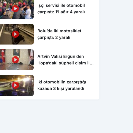
İşçi servisi ile otomobil
çarpıştı: 1’i ağır 4 yaralı
Bolu’da iki motosiklet
çarpıştı: 2 yaralı
Artvin Valisi Ergün’den
Hopa’daki şüpheli cisim ile
ilgili açıklama: “Endişe
edilecek bir durum yok, yol
İki otomobilin çarpıştığı
yeniden trafiğe açıldı”
kazada 3 kişi yaralandı