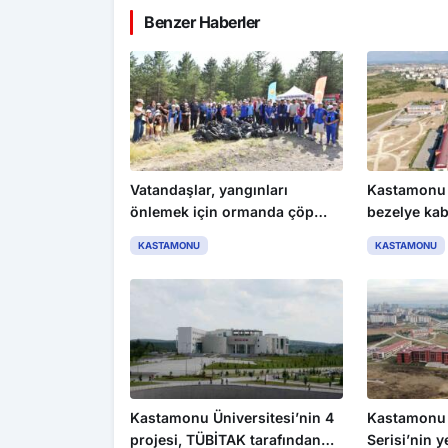
Benzer Haberler
Vatandaşlar, yangınları
Kastamonu 
önlemek için ormanda çöp
bezelye ka
temizledi
biyokömür 
KASTAMONU
KASTAMONU
Kastamonu Üniversitesi’nin 4
Kastamonu 
projesi, TÜBİTAK tarafından
Serisi’nin y