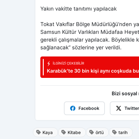
Yakın vakitte tanıtımı yapılacak
Tokat Vakıflar Bölge Müdürlüğü’nden yap
Samsun Kültür Varlıkları Müdafaa Heyeti
gerekli çalışmalar yapılacak. Böylelikle
sağlanacak” sözlerine yer verildi.
İLGINIZI ÇEKEBILIR
Karabük’te 30 bin kişi aynı coşkuda b
sahneyi salladı
Bizi sosyal
Facebook
Twitte
Kaya
Kitabe
örtü
tarih