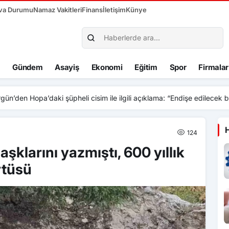
va Durumu
Namaz Vakitleri
Finans
İletişim
Künye
Gündem
Asayiş
Ekonomi
Eğitim
Spor
Firmalar
n Hopa’daki şüpheli cisim ile ilgili açıklama: “Endişe edilecek bir duru
124
aşklarını yazmıştı, 600 yıllık
rtüsü