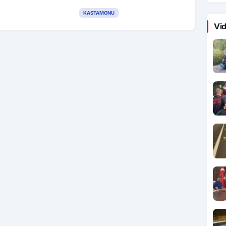
tutuklandı
KASTAMONU
Vid