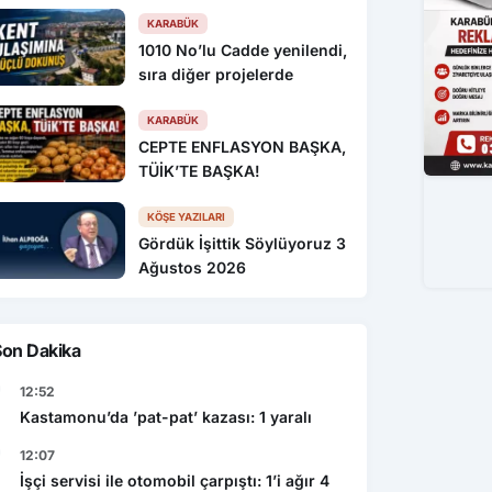
KARABÜK
1010 No’lu Cadde yenilendi,
sıra diğer projelerde
KARABÜK
CEPTE ENFLASYON BAŞKA,
TÜİK’TE BAŞKA!
KÖŞE YAZILARI
Gördük İşittik Söylüyoruz 3
Ağustos 2026
Son Dakika
12:52
Kastamonu’da ’pat-pat’ kazası: 1 yaralı
12:07
İşçi servisi ile otomobil çarpıştı: 1’i ağır 4