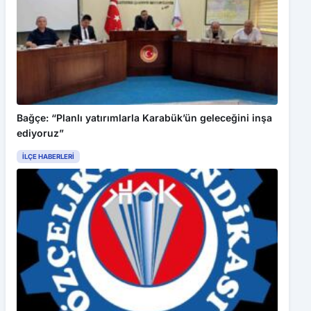
Bu web sitesinde en iyi deneyimi yaşamanızı sağlamak için
çerezler kullanılmaktadır. Detaylar için
Gizlilik Politikamız
ı
inceleyebilirsiniz.
Kabul Et
Artvin’de cadde ve sokaklarda imece usulü kar temizliği
Bağçe: “Planlı yatırımlarla Karabük’ün geleceğini inşa
ediyoruz”
İLÇE HABERLERI