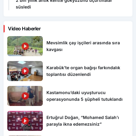
2 bin yıllık antik kentte gökyüzünü uçurtmalar
süsledi
Video Haberler
Mevsimlik çay işçileri arasında sıra
kavgası
Karabük’te organ bağışı farkındalık
toplantısı düzenlendi
Kastamonu’daki uyuşturucu
operasyonunda 5 şüpheli tutuklandı
Ertuğrul Doğan, “Mohamed Salah’ı
parayla ikna edemezsiniz”