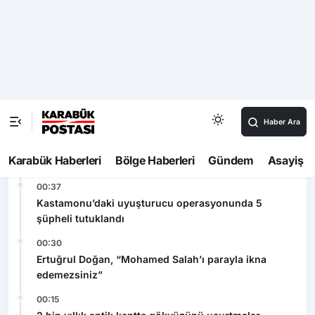
milyon liralık kredi
Son Dakika
00:52
Mevsimlik çay işçileri arasında sıra kavgası
00:45
Karabük’te organ bağışı farkındalık toplantısı
düzenlendi
00:37
Kastamonu’daki uyuşturucu operasyonunda 5
şüpheli tutuklandı
00:30
Ertuğrul Doğan, “Mohamed Salah’ı parayla ikna
edemezsiniz”
00:15