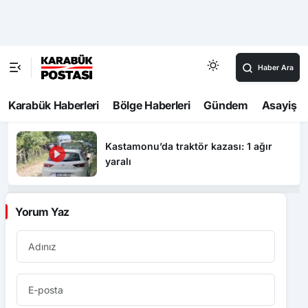
Trabzon’da Muhammed Salah forması
çılgınlığı devam ediyor
Tokat’ta tedavi gören yaşlı kadın
helikopter ambulansla Konya’ya sevk
edildi
Kastamonu’da traktör kazası: 1 ağır
yaralı
Yorum Yaz