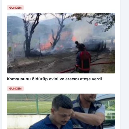
GÜNDEM
Bu web sitesinde en iyi deneyimi yaşamanızı sağlamak için
çerezler kullanılmaktadır. Detaylar için
Gizlilik Politikamız
ı
inceleyebilirsiniz.
Kabul Et
Bolu’da ulaşıma zam yapıldı
Komşusunu öldürüp evini ve aracını ateşe verdi
GÜNDEM