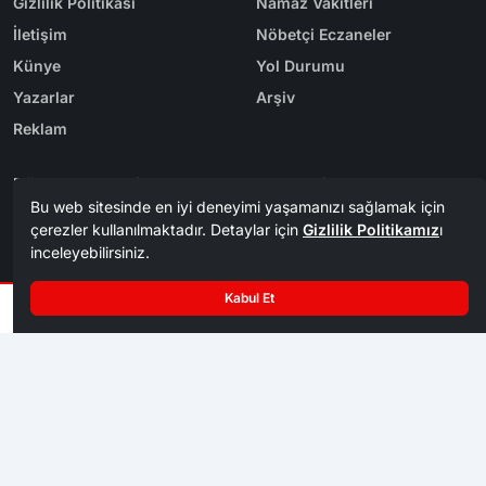
Gizlilik Politikası
Namaz Vakitleri
İletişim
Nöbetçi Eczaneler
Künye
Yol Durumu
Yazarlar
Arşiv
Reklam
Bölge Haberleri
Kategoriler
Karabük
Dünya
Safranbolu
Eğitim
Kastamonu
Ekonomi
Bolu
Gündem
Zonguldak
Spor
Tasarım & Yazılım
Tema
Kerem
ER
Mevzu² [v1.3.69]