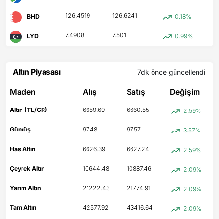
126.4519
126.6241
BHD
0.18%
7.4908
7.501
LYD
0.99%
Altın Piyasası
7dk önce
güncellendi
Maden
Alış
Satış
Değişim
Altın (TL/GR)
6659.69
6660.55
2.59%
Gümüş
97.48
97.57
3.57%
Has Altın
6626.39
6627.24
2.59%
Çeyrek Altın
10644.48
10887.46
2.09%
Yarım Altın
21222.43
21774.91
2.09%
Tam Altın
42577.92
43416.64
2.09%