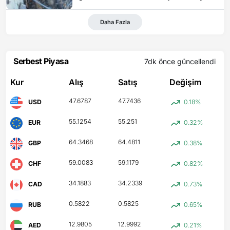
çıktı
Daha Fazla
Serbest Piyasa
7dk önce
güncellendi
Kur
Alış
Satış
Değişim
47.6787
47.7436
USD
0.18%
55.1254
55.251
EUR
0.32%
64.3468
64.4811
GBP
0.38%
59.0083
59.1179
CHF
0.82%
34.1883
34.2339
CAD
0.73%
0.5822
0.5825
RUB
0.65%
12.9805
12.9992
AED
0.21%