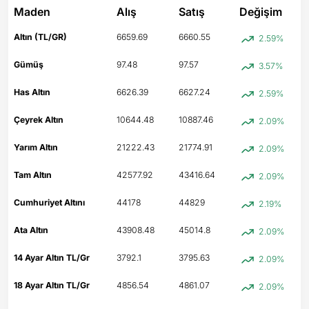
Maden
Alış
Satış
Değişim
Altın (TL/GR)
6659.69
6660.55
2.59%
Gümüş
97.48
97.57
3.57%
Has Altın
6626.39
6627.24
2.59%
Çeyrek Altın
10644.48
10887.46
2.09%
Yarım Altın
21222.43
21774.91
2.09%
Tam Altın
42577.92
43416.64
2.09%
Cumhuriyet Altını
44178
44829
2.19%
Ata Altın
43908.48
45014.8
2.09%
14 Ayar Altın TL/Gr
3792.1
3795.63
2.09%
18 Ayar Altın TL/Gr
4856.54
4861.07
2.09%