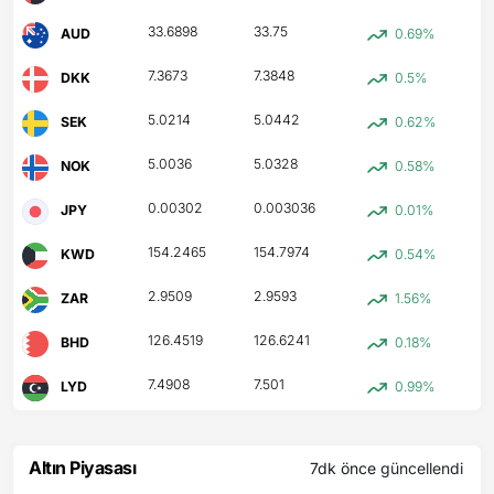
33.6898
33.75
AUD
0.69%
7.3673
7.3848
DKK
0.5%
5.0214
5.0442
SEK
0.62%
5.0036
5.0328
NOK
0.58%
0.00302
0.003036
JPY
0.01%
154.2465
154.7974
KWD
0.54%
2.9509
2.9593
ZAR
1.56%
126.4519
126.6241
BHD
0.18%
7.4908
7.501
LYD
0.99%
Altın Piyasası
7dk önce
güncellendi