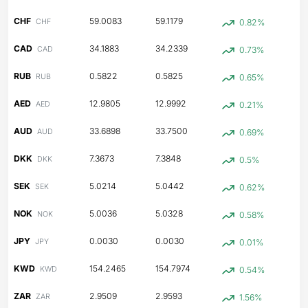
CHF
59.0083
59.1179
CHF
0.82%
CAD
34.1883
34.2339
CAD
0.73%
RUB
0.5822
0.5825
RUB
0.65%
AED
12.9805
12.9992
AED
0.21%
AUD
33.6898
33.7500
AUD
0.69%
DKK
7.3673
7.3848
DKK
0.5%
SEK
5.0214
5.0442
SEK
0.62%
NOK
5.0036
5.0328
NOK
0.58%
JPY
0.0030
0.0030
JPY
0.01%
KWD
154.2465
154.7974
KWD
0.54%
ZAR
2.9509
2.9593
ZAR
1.56%