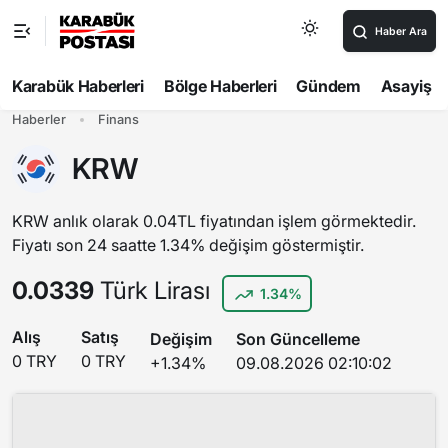
Haber Ara
Karabük Haberleri
Bölge Haberleri
Gündem
Asayiş
Haberler
Finans
KRW
KRW anlık olarak 0.04TL fiyatından işlem görmektedir.
Fiyatı son 24 saatte 1.34% değişim göstermiştir.
0.0339
Türk Lirası
1.34%
Alış
Satış
Değişim
Son Güncelleme
0 TRY
0 TRY
+1.34%
09.08.2026 02:10:02