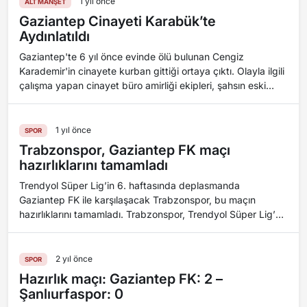
1 yıl önce
ALT MANŞET
Gaziantep Cinayeti Karabük’te
Aydınlatıldı
Gaziantep'te 6 yıl önce evinde ölü bulunan Cengiz
Karademir'in cinayete kurban gittiği ortaya çıktı. Olayla ilgili
çalışma yapan cinayet büro amirliği ekipleri, şahsın eski
eşinin sevgilisi tar...
1 yıl önce
SPOR
Trabzonspor, Gaziantep FK maçı
hazırlıklarını tamamladı
Trendyol Süper Lig’in 6. haftasında deplasmanda
Gaziantep FK ile karşılaşacak Trabzonspor, bu maçın
hazırlıklarını tamamladı. Trabzonspor, Trendyol Süper Lig’de
deplasmanda oynayacağı Gaziantef FK maç...
2 yıl önce
SPOR
Hazırlık maçı: Gaziantep FK: 2 –
Şanlıurfaspor: 0