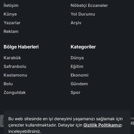
İletişim
Nöbetçi Eczaneler
Künye
Yol Durumu
Yazarlar
Arşiv
Reklam
Bölge Haberleri
Kategoriler
Karabük
Dünya
Safranbolu
Eğitim
Kastamonu
Ekonomi
Bolu
Gündem
Zonguldak
Spor
Bu web sitesinde en iyi deneyimi yaşamanızı sağlamak için
Tasarım & Yazılım
Tema
Kerem
ER
Mevzu² [v1.3.8]
çerezler kullanılmaktadır. Detaylar için
Gizlilik Politikamız
ı
inceleyebilirsiniz.