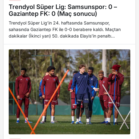
Trendyol Süper Lig: Samsunspor: 0 –
Gaziantep FK: 0 (Maç sonucu)
Trendyol Süper Lig’in 24. haftasında Samsunspor,
sahasında Gaziantep FK ile 0-0 berabere kaldı. Maçtan
dakikalar (İkinci yarı) 50. dakikada Elayis’in penaltı
noktasına çıkardığı topa iyi vuran Holse’...