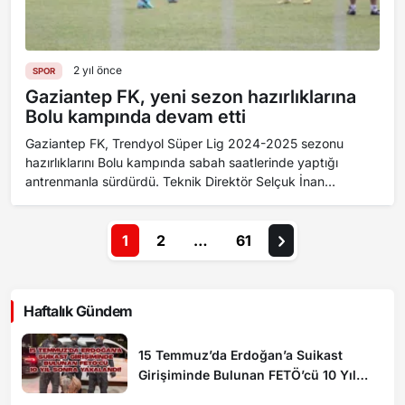
2 yıl önce
SPOR
Gaziantep FK, yeni sezon hazırlıklarına
Bolu kampında devam etti
Gaziantep FK, Trendyol Süper Lig 2024-2025 sezonu
hazırlıklarını Bolu kampında sabah saatlerinde yaptığı
antrenmanla sürdürdü. Teknik Direktör Selçuk İnan
yönetiminde Gerede ilçesindeki bir otelde sab...
1
2
…
61
Haftalık Gündem
15 Temmuz’da Erdoğan’a Suikast
Girişiminde Bulunan FETÖ’cü 10 Yıl
Sonra Yakalandı!